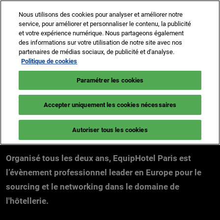
Accéder
N
Nous utilisons des cookies pour analyser et améliorer notre
au
d
service, pour améliorer et personnaliser le contenu, la publicité
contenu
p
et votre expérience numérique. Nous partageons également
2-5 Nov 2026
Je prends mon badge
des informations sur votre utilisation de notre site avec nos
o
Paris, Porte de Versailles
partenaires de médias sociaux, de publicité et d'analyse.
Politique de cookies
Paramétrer les cookies
Accepter uniquement les cookies nécessaires
Le salon
Autoriser tous les cookies
Organisé tous les deux ans, EquipHotel Paris est
l’évènement professionnel leader en Europe pour le
sourcing et le networking dans le domaine de
l'hôtellerie.