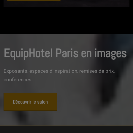
EquipHotel Paris en images
Exposants, espaces d'inspiration, remises de prix,
conférences...
Découvrir le salon