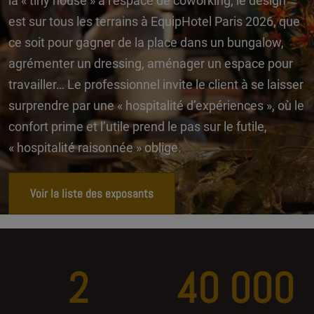
la « tiny house » à l’espace de coworking, le design
est sur tous les terrains à EquipHotel Paris 2026, que
ce soit pour gagner de la place dans un bungalow,
agrémenter un dressing, aménager un espace pour
travailler… Le professionnel invite le client à se laisser
surprendre par une « hospitalité d’expériences », où le
confort prime et l’utile prend le pas sur le futile,
« hospitalité raisonnée » oblige.
Voir la liste des exposants
2
40 000