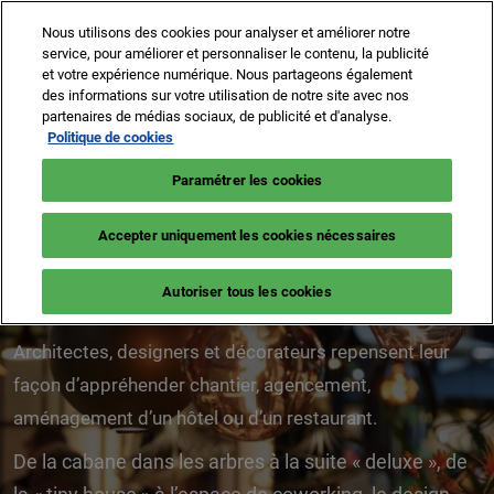
Accéder
N
Nous utilisons des cookies pour analyser et améliorer notre
au
d
service, pour améliorer et personnaliser le contenu, la publicité
contenu
p
et votre expérience numérique. Nous partageons également
2-5 Nov 2026
Je prends mon badge
des informations sur votre utilisation de notre site avec nos
o
Paris, Porte de Versailles
partenaires de médias sociaux, de publicité et d'analyse.
EquipHotel
Politique de cookies
Design - Pavillons
Paramétrer les cookies
Accepter uniquement les cookies nécessaires
7.1 & 7.2
Autoriser tous les cookies
Architectes, designers et décorateurs repensent leur
façon d’appréhender chantier, agencement,
aménagement d’un hôtel ou d’un restaurant.
De la cabane dans les arbres à la suite « deluxe », de