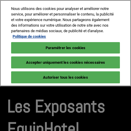
Accéder
N
Nous utilisons des cookies pour analyser et améliorer notre
au
d
service, pour améliorer et personnaliser le contenu, la publicité
contenu
p
et votre expérience numérique. Nous partageons également
2-5 Nov 2026
Je prends mon badge
des informations sur votre utilisation de notre site avec nos
o
Paris, Porte de Versailles
partenaires de médias sociaux, de publicité et d'analyse.
Politique de cookies
Paramétrer les cookies
Accepter uniquement les cookies nécessaires
Autoriser tous les cookies
Les Exposants
EquipHotel