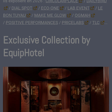
Ils exposent en 2026 :
CIRCULARPLACE
/
DAILYBIRD
/
DIAL SPOT
/
ECO-ONE
/
LAB EVENT
/
LE
BON TUYAU
/
MAKE ME GLOW
/
OGMAH
/
POSITIVE PERFORMANCES
/
PRICELABS
/
TLC
...
Exclusive Collection by
EquipHotel