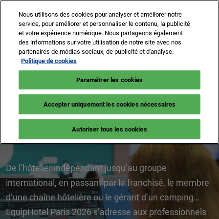
Accéder
N
Nous utilisons des cookies pour analyser et améliorer notre
au
d
service, pour améliorer et personnaliser le contenu, la publicité
contenu
p
et votre expérience numérique. Nous partageons également
2-5 Nov 2026
Je prends mon badge
des informations sur votre utilisation de notre site avec nos
o
Paris, Porte de Versailles
partenaires de médias sociaux, de publicité et d'analyse.
EquipHotel
Politique de cookies
Tech & Services -
Paramétrer les cookies
Accepter uniquement les cookies nécessaires
Pavillon 7.3
Autoriser tous les cookies
De l’hôtelier indépendant jusqu’au groupe
international, en passant par le franchisé, le membre
d’une chaîne hôtelière ou le gérant d’un camping…
EquipHotel Paris 2026 s’adresse aux professionnels