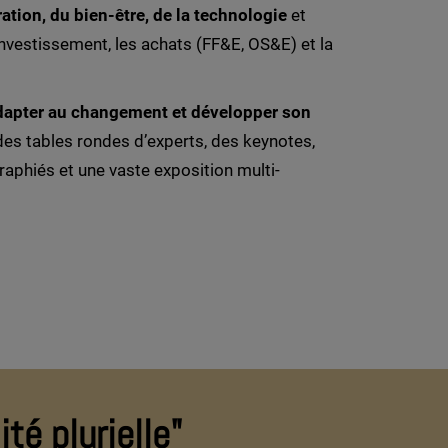
ration, du bien-être, de la technologie
et
nvestissement, les achats (FF&E, OS&E) et la
adapter au changement et développer son
des tables rondes d’experts, des keynotes,
phiés et une vaste exposition multi-
ité plurielle"