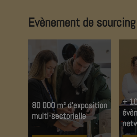
Evènement de sourcing 
+ 10
80 000 m² d’exposition
évè
multi-sectorielle
netw