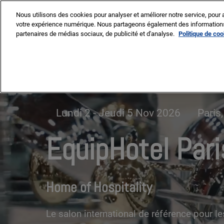
EquipHotel
Accéder
Nous utilisons des cookies pour analyser et améliorer notre service, pour a
au
votre expérience numérique. Nous partageons également des informations s
2-5 Nov 2026
contenu
partenaires de médias sociaux, de publicité et d'analyse.
Politique de co
Paris, Porte de Versailles
Le Salon
Thème 
pluriel
Lundi 2 - Jeudi 5 Nov 2026
Paris
ENSCI 
souven
EquipHotel Pari
Parten
Parten
La pre
Home of Hospitality
Nos e
Le salon international de référence pour le