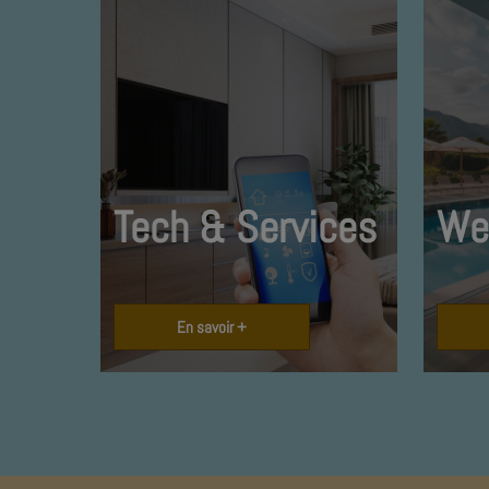
Tech & Services
We
En savoir +